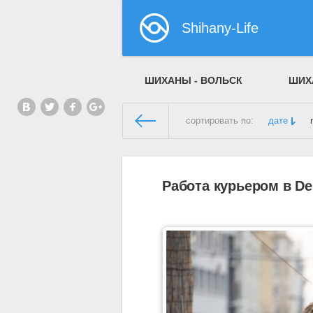
Shihany-Life
ШИХАНЫ - ВОЛЬСК
ШИХ
сортировать по:
дате
Шиханы Лайф
» Материалы з
Работа курьером в Del