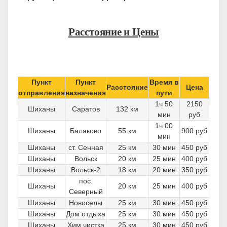
Расстояние и Цены
Пункт
Пункт
Время в
Расстояние
Цена
отправления
назначения
пути
1ч 50
2150
Шиханы
Саратов
132 км
мин
руб
1ч 00
Шиханы
Балаково
55 км
900 руб
мин
Шиханы
ст. Сенная
25 км
30 мин
450 руб
Шиханы
Вольск
20 км
25 мин
400 руб
Шиханы
Вольск-2
18 км
20 мин
350 руб
пос.
Шиханы
20 км
25 мин
400 руб
Северный
Шиханы
Новоселы
25 км
30 мин
450 руб
Шиханы
Дом отдыха
25 км
30 мин
450 руб
Шиханы
Хим чистка
25 км
30 мин
450 руб